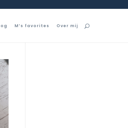
log
M’s favorites
Over mij