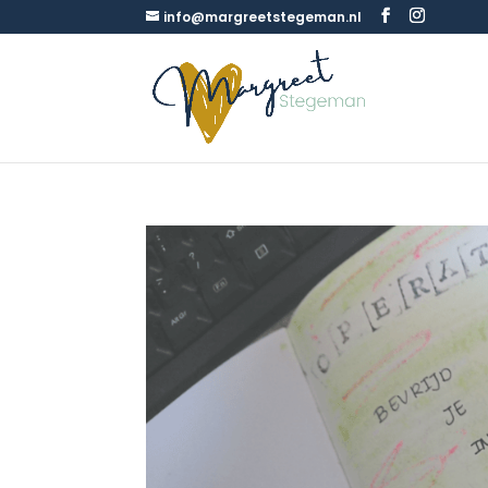
info@margreetstegeman.nl