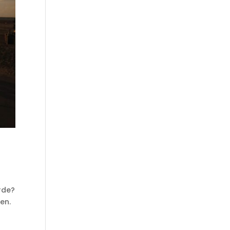
erde?
en.