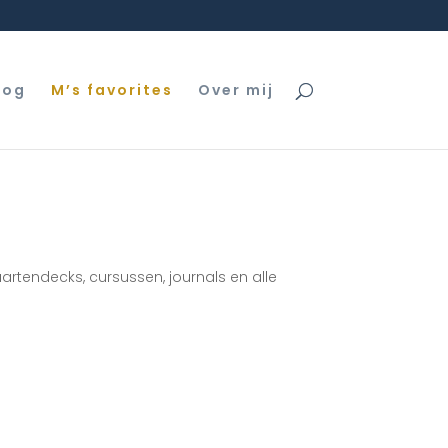
log
M’s favorites
Over mij
aartendecks, cursussen, journals en alle
.