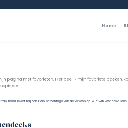
Home
B
jn pagina met favorieten. Hier deel ik mijn favoriete boeken, k
inspireren!
s extra’s, maar levert mij een klein percentage van de verkoop op. Win-win voor ons allebei
rtendecks