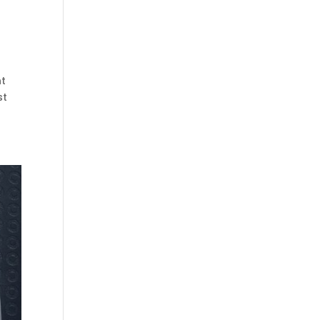
ht
st