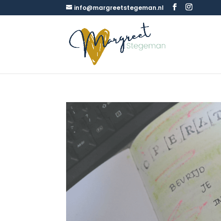
info@margreetstegeman.nl