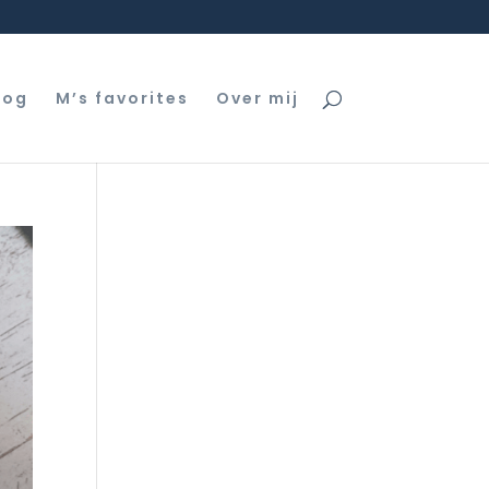
log
M’s favorites
Over mij