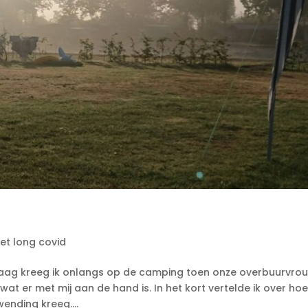
?
met long covid
e vraag kreeg ik onlangs op de camping toen onze overbuurvro
at er met mij aan de hand is. In het kort vertelde ik over ho
wending kreeg....