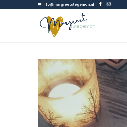
info@margreetstegeman.nl