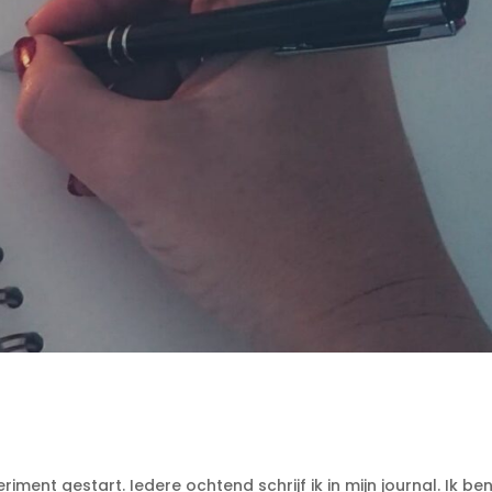
iment gestart. Iedere ochtend schrijf ik in mijn journal. Ik be