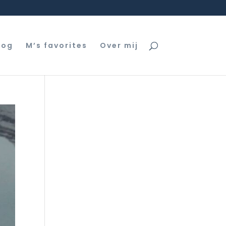
log
M’s favorites
Over mij