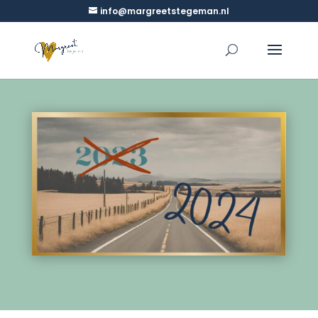
info@margreetstegeman.nl