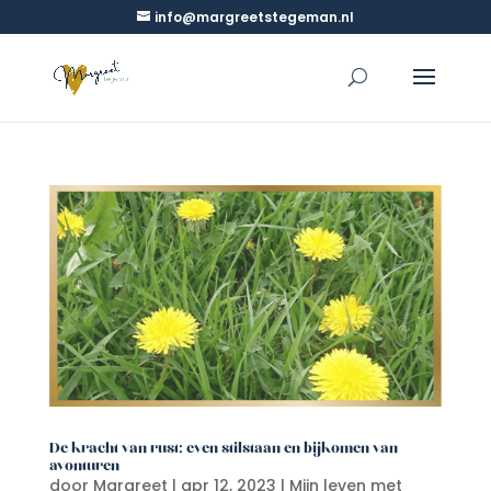
info@margreetstegeman.nl
De kracht van rust: even stilstaan en bijkomen van
avonturen
door
Margreet
|
apr 12, 2023
|
Mijn leven met