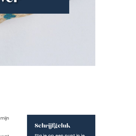
mijn
Schrijfgeluk
Sta je op een punt in je