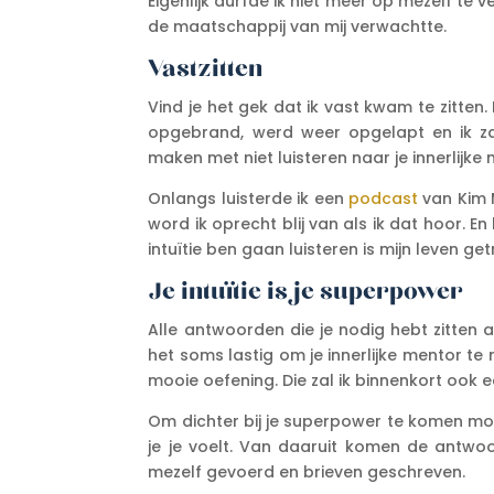
Eigenlijk durfde ik niet meer op mezelf te 
de maatschappij van mij verwachtte.
Vastzitten
Vind je het gek dat ik vast kwam te zitten
opgebrand, werd weer opgelapt en ik za
maken met niet luisteren naar je innerlijke m
Onlangs luisterde ik een
podcast
van Kim M
word ik oprecht blij van als ik dat hoor. 
intuïtie ben gaan luisteren is mijn leven g
Je intuïtie is je superpower
Alle antwoorden die je nodig hebt zitten a
het soms lastig om je innerlijke mentor te
mooie oefening. Die zal ik binnenkort ook e
Om dichter bij je superpower te komen moe
je je voelt. Van daaruit komen de antwoo
mezelf gevoerd en brieven geschreven.