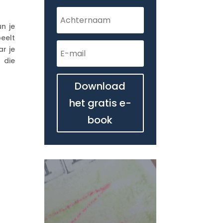
n je
peelt
ar je
g die
Download
het gratis e-
book