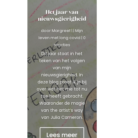
Het jaar van
nieuwsgierigheid
door
Margreet
|
|
Mijn
leven met long covid
| 0
reacties
Dit jaar staat in het
teken van het volgen
van mijn
nieuwsgierigheid. In
deze blog praat ik je bij
over wat het me tot nu
toe heeft gebracht.
Waaronder de magie
van the artist’s way
van Julia Cameron.
Lees meer