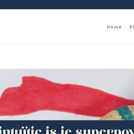
Home
B
intuïtie is je superp