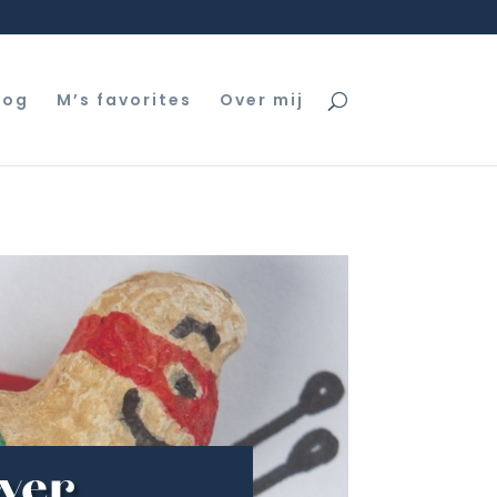
log
M’s favorites
Over mij
ower