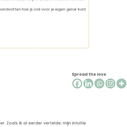
andvatten hoe jij ook voor je eigen geluk kunt
Spread the love
r. Zoals ik al eerder vertelde: mijn intuïtie