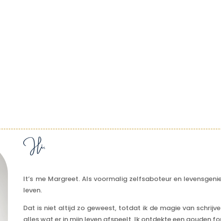
Hi,
It’s me Margreet. Als voormalig zelfsaboteur en levensgenie
leven.
Dat is niet altijd zo geweest, totdat ik de magie van schri
alles wat er in mijn leven afspeelt.
Ik ontdekte een gouden fo