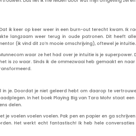
vertrouwen. Dus liet ik me leiden door wat mijn omgeving zei e
. Dat ik keer op keer weer in een burn-out terecht kwam. Ik r
kte langzaam weer terug in oude patronen. Dit heeft alle
entor (ik vind dit zo’n mooie omschrijving), oftewel je intuïtie.
unnecom waar ze het had over je intuïtie is je superpower. 
En het is zo waar. Sinds ik de ommezwaai heb gemaakt en naar
etransformeerd.
l in je. Doordat je niet geleerd hebt om daarop te vertrouwe
 raadplegen. In het boek Playing Big van Tara Mohr staat een
ens delen.
t je voelen voelen voelen. Pak pen en papier en ga schrijven
rden. Het werkt echt fantastisch! Ik heb hele conversaties