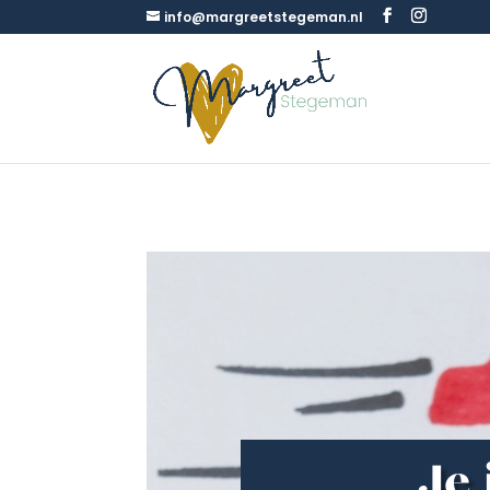
info@margreetstegeman.nl
Je 