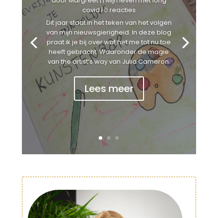
door
Margreet
|
|
Mijn leven met long
covid
| 0 reacties
Dit jaar staat in het teken van het volgen
van mijn nieuwsgierigheid. In deze blog
praat ik je bij over wat het me tot nu toe
heeft gebracht. Waaronder de magie
van the artist’s way van Julia Cameron.
Lees meer