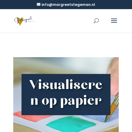
info@margreetstegeman.nl
Visualisere
n op papier