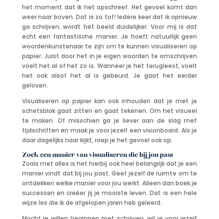
het moment dat ik het opschreef. Het gevoel komt dan
weer naar boven. Dat is zo tof! Iedere keer dat ik opnieuw
ga schrijven, wordt het beeld duidelijker. Voor mij is dat
echt een fantastische manier. Je hoeft natuurlijk geen
woordenkunstenaar te zijn om te kunnen visualiseren op
papier. Juist door het in je eigen woorden te omschrijven
voelt het al of het zo is. Wanneer je het terugleest, voelt
het ook alsof het al is gebeurd. Je gaat het eerder
geloven.
Visualiseren op papier kan ook inhouden dat je met je
schetsblok gaat zitten en gaat tekenen. Om het visueel
te maken. Of misschien ga je liever aan de slag met
tijdschriften en maak je voor jezelf een visionboard. Als je
daar dagelijks naar kijkt, roep je het gevoel ook op.
Zoek een manier van visualiseren die bij jou past
Zoals met alles is het hierbij ook heel belangrijk dat je een
manier vindt dat bij jou past. Geef jezelf de ruimte om te
ontdekken welke manier voor jou werkt. Alleen dan boek je
successen en creëer jij je mooiste leven. Dat is een hele
wijze les die ik de afgelopen jaren heb geleerd.
Mocht je willen beginnen met schrijven, wil je voor jezelf