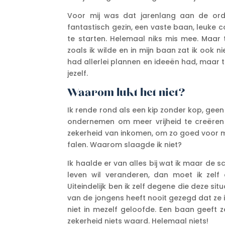
Voor mij was dat jarenlang aan de ord
fantastisch gezin, een vaste baan, leuke c
te starten. Helemaal niks mis mee. Maar 
zoals ik wilde en in mijn baan zat ik ook ni
had allerlei plannen en ideeën had, maar 
jezelf.
Waarom lukt het niet?
Ik rende rond als een kip zonder kop, geen
ondernemen om meer vrijheid te creëren
zekerheid van inkomen, om zo goed voor mi
falen. Waarom slaagde ik niet?
Ik haalde er van alles bij wat ik maar de s
leven wil veranderen, dan moet ik zelf
Uiteindelijk ben ik zelf degene die deze si
van de jongens heeft nooit gezegd dat ze 
niet in mezelf geloofde. Een baan geeft ze
zekerheid niets waard. Helemaal niets!