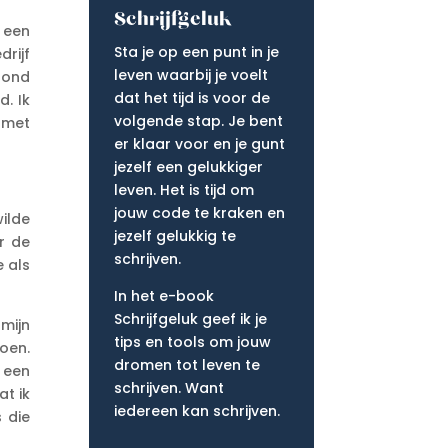
Schrijfgeluk
 een
Sta je op een punt in je
drijf
leven waarbij je voelt
rond
dat het tijd is voor de
d. Ik
volgende stap. Je bent
 met
er klaar voor en je gunt
jezelf een gelukkiger
leven. Het is tijd om
jouw code te kraken en
wilde
jezelf gelukkig te
r de
schrijven.
e als
In het e-book
Schrijfgeluk geef ik je
 mijn
tips en tools om jouw
oen.
dromen tot leven te
f een
schrijven. Want
at ik
iedereen kan schrijven.
s die