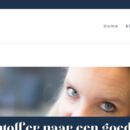
Home
B
htoffer naar een goe