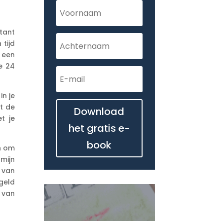
stant
 tijd
 een
e 24
in je
st de
Download
t je
het gratis e-
book
jn om
mijn
 van
 geld
e van