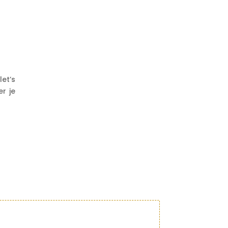
let’s
r je