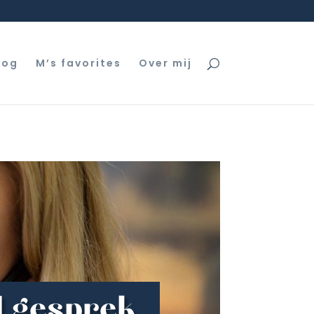
log
M’s favorites
Over mij
d gesprek