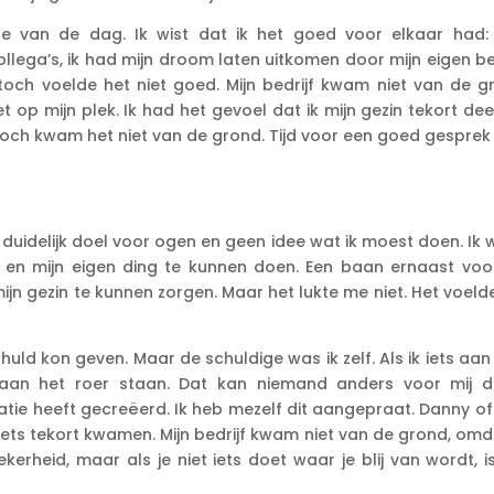
e van de dag. Ik wist dat ik het goed voor elkaar had:
ollega’s, ik had mijn droom laten uitkomen door mijn eigen be
toch voelde het niet goed. Mijn bedrijf kwam niet van de g
et op mijn plek. Ik had het gevoel dat ik mijn gezin tekort dee
toch kwam het niet van de grond. Tijd voor een goed gesprek
 duidelijk doel voor ogen en geen idee wat ik moest doen. Ik 
 en mijn eigen ding te kunnen doen. Een baan ernaast voo
jn gezin te kunnen zorgen. Maar het lukte me niet. Het voeld
chuld kon geven. Maar de schuldige was ik zelf. Als ik iets aan
 aan het roer staan. Dat kan niemand anders voor mij d
tuatie heeft gecreëerd. Ik heb mezelf dit aangepraat. Danny o
iets tekort kwamen. Mijn bedrijf kwam niet van de grond, omd
kerheid, maar als je niet iets doet waar je blij van wordt, i