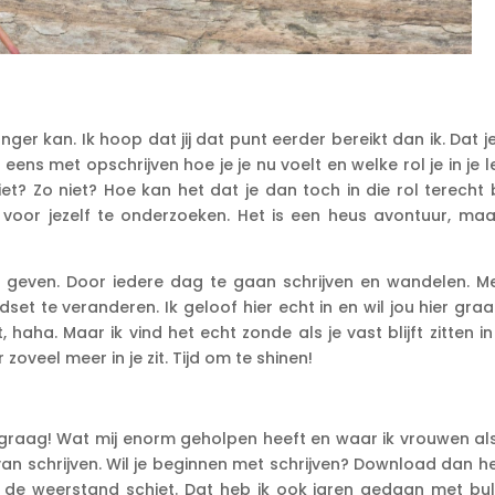
langer kan. Ik hoop dat jij dat punt eerder bereikt dan ik. Dat j
 eens met opschrijven hoe je je nu voelt en welke rol je in je 
iet? Zo niet? Hoe kan het dat je dan toch in die rol terecht
voor jezelf te onderzoeken. Het is een heus avontuur, maa
 te geven. Door iedere dag te gaan schrijven en wandelen. Me
et te veranderen. Ik geloof hier echt in en wil jou hier graa
 haha. Maar ik vind het echt zonde als je vast blijft zitten i
er zoveel meer in je zit. Tijd om te shinen!
je graag! Wat mij enorm geholpen heeft en waar ik vrouwen al
an schrijven. Wil je beginnen met schrijven? Download dan h
k in de weerstand schiet. Dat heb ik ook jaren gedaan met bul