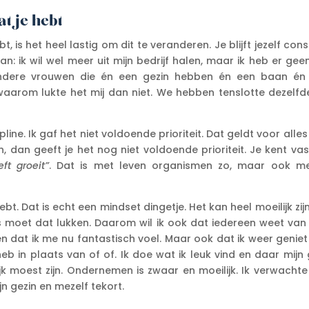
at je hebt
t, is het heel lastig om dit te veranderen. Je blijft jezelf con
: ik wil wel meer uit mijn bedrijf halen, maar ik heb er geen
 andere vrouwen die én een gezin hebben én een baan én
 waarom lukte het mij dan niet. We hebben tenslotte dezelfd
line. Ik gaf het niet voldoende prioriteit. Dat geldt voor alles 
ven, dan geeft je het nog niet voldoende prioriteit. Je kent va
ft groeit”
. Dat is met leven organismen zo, maar ook me
hebt. Dat is echt een mindset dingetje. Het kan heel moeilijk zi
s moet dat lukken. Daarom wil ik ook dat iedereen weet van 
n dat ik me nu fantastisch voel. Maar ook dat ik weer geniet
heb in plaats van of of. Ik doe wat ik leuk vind en daar mijn
ijk moest zijn. Ondernemen is zwaar en moeilijk. Ik verwacht
n gezin en mezelf tekort.