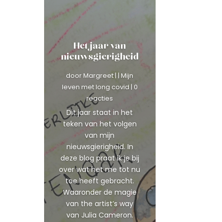
Het jaar van
nieuwsgierigheid
door
Margreet
|
|
Mijn
leven met long covid
| 0
reacties
Dit jaar staat in het
teken van het volgen
van mijn
nieuwsgierigheid. In
deze blog praat ik je bij
over wat het me tot nu
toe heeft gebracht.
Waaronder de magie
van the artist’s way
van Julia Cameron.