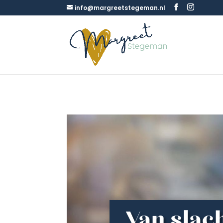
info@margreetstegeman.nl
Van slac