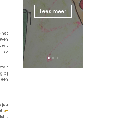
Lees meer
e het
leven
 bent
r zo
zelf
g bij
n een
s jou
et
e-
lshit