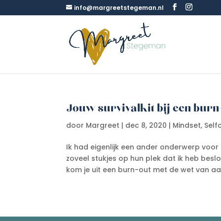
info@margreetstegeman.nl
Jouw survivalkit bij een burn
door
Margreet
|
dec 8, 2020
|
Mindset
,
Self
Ik had eigenlijk een ander onderwerp voor
zoveel stukjes op hun plek dat ik heb besl
kom je uit een burn-out met de wet van aant