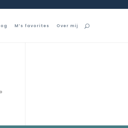
log
M’s favorites
Over mij
zo