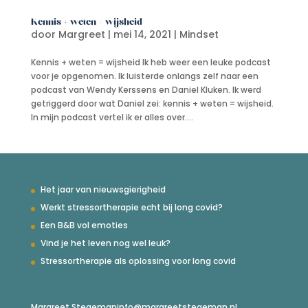
Kennis + weten = wijsheid
door
Margreet
|
mei 14, 2021
|
Mindset
Kennis + weten = wijsheid Ik heb weer een leuke podcast
voor je opgenomen. Ik luisterde onlangs zelf naar een
podcast van Wendy Kerssens en Daniel Kluken. Ik werd
getriggerd door wat Daniel zei: kennis + weten = wijsheid.
In mijn podcast vertel ik er alles over....
Het jaar van nieuwsgierigheid
Werkt stressortherapie echt bij long covid?
Een B&B vol emoties
Vind je het leven nog wel leuk?
Stressortherapie als oplossing voor long covid
Margreet Stegeman
info@margreetstegeman.nl