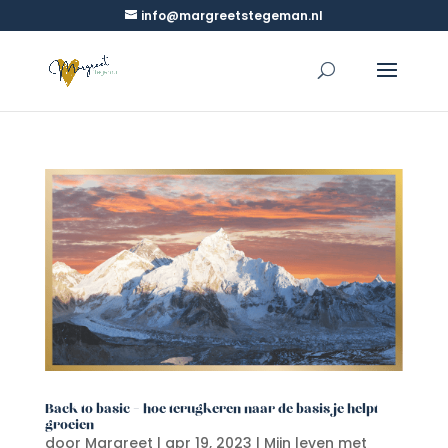
info@margreetstegeman.nl
Back to basic – hoe terugkeren naar de basis je helpt
groeien
door
Margreet
|
apr 19, 2023
|
Mijn leven met