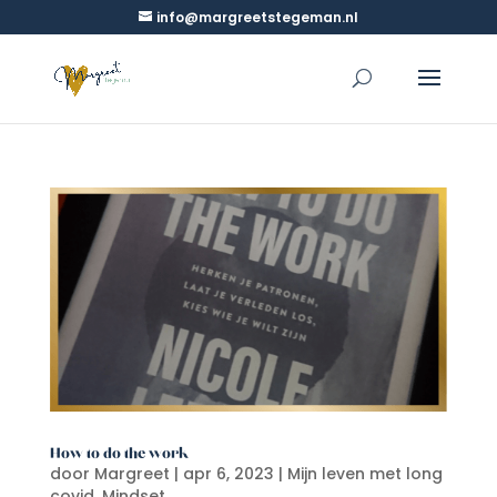
info@margreetstegeman.nl
How to do the work
door
Margreet
|
apr 6, 2023
|
Mijn leven met long
covid
,
Mindset