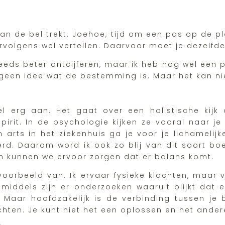
at aan de bel trekt. Joehoe, tijd om een pas op de
ervolgens wel vertellen. Daarvoor moet je dezelfde
eeds beter ontcijferen, maar ik heb nog wel een p
 geen idee wat de bestemming is. Maar het kan nie
 erg aan. Het gaat over een holistische kijk o
pirit. In de psychologie kijken ze vooral naar j
arts in het ziekenhuis ga je voor je lichamelijke
erd. Daarom word ik ook zo blij van dit soort boe
dan kunnen we ervoor zorgen dat er balans komt.
voorbeeld van. Ik ervaar fysieke klachten, maar 
nmiddels zijn er onderzoeken waaruit blijkt dat 
Maar hoofdzakelijk is de verbinding tussen je b
chten. Je kunt niet het een oplossen en het andere