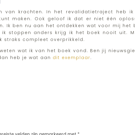
l
 van krachten. In het revalidatietraject heb ik 
 kunt maken. Ook geloof ik dat er niet één oplos
en. Ik ben nu aan het ontdekken wat voor mij het b
ik stoppen anders krijg ik het boek nooit uit. M
 straks compleet overprikkeld.
je weten wat ik van het boek vond. Ben jij nieuwsg
, dan heb je wat aan
dit exemplaar
.
ereiste velden zijn gemarkeerd met
*