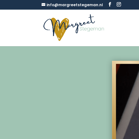
info@margreetstegeman.nl