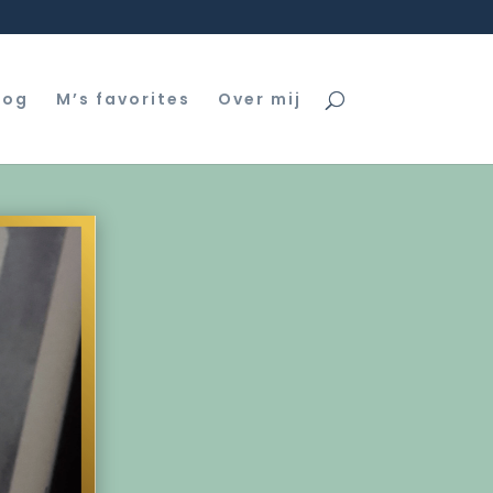
log
M’s favorites
Over mij