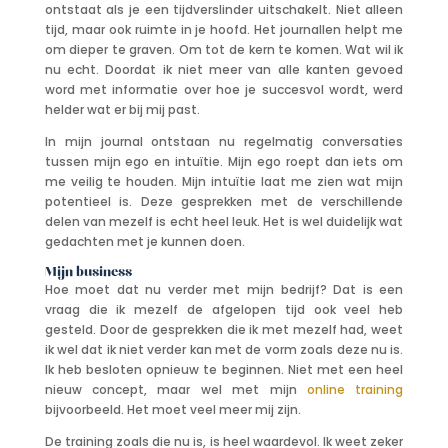
ontstaat als je een tijdverslinder uitschakelt. Niet alleen
tijd, maar ook ruimte in je hoofd. Het journallen helpt me
om dieper te graven. Om tot de kern te komen. Wat wil ik
nu echt. Doordat ik niet meer van alle kanten gevoed
word met informatie over hoe je succesvol wordt, werd
helder wat er bij mij past.
In mijn journal ontstaan nu regelmatig conversaties
tussen mijn ego en intuïtie. Mijn ego roept dan iets om
me veilig te houden. Mijn intuïtie laat me zien wat mijn
potentieel is. Deze gesprekken met de verschillende
delen van mezelf is echt heel leuk. Het is wel duidelijk wat
gedachten met je kunnen doen.
Mijn business
Hoe moet dat nu verder met mijn bedrijf? Dat is een
vraag die ik mezelf de afgelopen tijd ook veel heb
gesteld. Door de gesprekken die ik met mezelf had, weet
ik wel dat ik niet verder kan met de vorm zoals deze nu is.
Ik heb besloten opnieuw te beginnen. Niet met een heel
nieuw concept, maar wel met mijn
online training
bijvoorbeeld. Het moet veel meer mij zijn.
De training zoals die nu is, is heel waardevol. Ik weet zeker