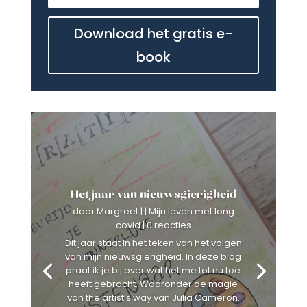
Download het gratis e-
book
Het jaar van nieuwsgierigheid
door
Margreet
|
|
Mijn leven met long
covid
| 0 reacties
Dit jaar staat in het teken van het volgen
van mijn nieuwsgierigheid. In deze blog
praat ik je bij over wat het me tot nu toe
heeft gebracht. Waaronder de magie
van the artist’s way van Julia Cameron.