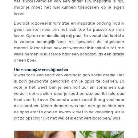
het succesverhalen van een ander zijn. Inspiratie is fijn,
maar je moet het wel kunnen toepassen op je eigen
leven.
Doordat ik zoveel informatie en inspiratie ontving had ik
geen ruimte meer om het ook toe te passen op mijn
leven. Op de manier die bij mij past. En vooral dat laatste
is zooooo belangrijk voor mij geweest de afgelopen
maand. Ik koos heel bewust wanneer ik inspiratie tot me
wilde nemen. Ik luisterde naar een podcast, las een artikel
of een boek.
Ontwenningsverschijnselen
Ik was toch een soort van verslaafd aan social media. Het
is zo’n gewoonte geworden om je apps te openen. En
voor je het weet ben je een half uur en soms een uur
verder met scrollen door je feed en stories. Ik hield dus
heel veel tijd over. De eerste week zocht ik nog veel naar
de icoontjes. Alleen daarom was het een goed idee om
de apps eraf te gooien. Kwam ik niet in de verleiding. Als ik
dit zo opschrijf lijkt het wel of ik echt verslaafd ben/ was.