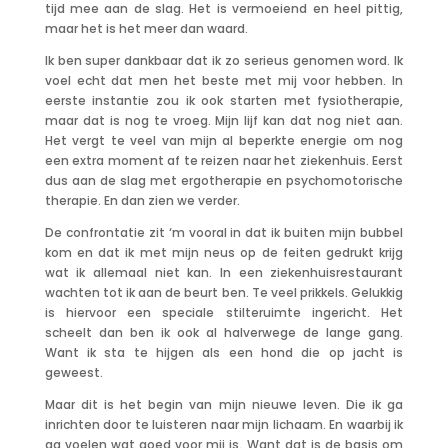
tijd mee aan de slag. Het is vermoeiend en heel pittig,
maar het is het meer dan waard.
Ik ben super dankbaar dat ik zo serieus genomen word. Ik
voel echt dat men het beste met mij voor hebben. In
eerste instantie zou ik ook starten met fysiotherapie,
maar dat is nog te vroeg. Mijn lijf kan dat nog niet aan.
Het vergt te veel van mijn al beperkte energie om nog
een extra moment af te reizen naar het ziekenhuis. Eerst
dus aan de slag met ergotherapie en psychomotorische
therapie. En dan zien we verder.
De confrontatie zit ‘m vooral in dat ik buiten mijn bubbel
kom en dat ik met mijn neus op de feiten gedrukt krijg
wat ik allemaal niet kan. In een ziekenhuisrestaurant
wachten tot ik aan de beurt ben. Te veel prikkels. Gelukkig
is hiervoor een speciale stilteruimte ingericht. Het
scheelt dan ben ik ook al halverwege de lange gang.
Want ik sta te hijgen als een hond die op jacht is
geweest.
Maar dit is het begin van mijn nieuwe leven. Die ik ga
inrichten door te luisteren naar mijn lichaam. En waarbij ik
ga voelen wat goed voor mij is. Want dat is de basis om