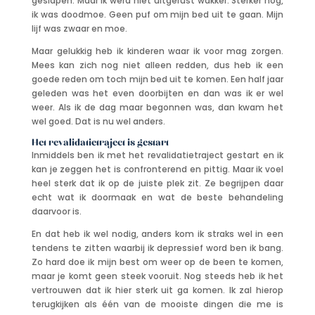
geslapen. Maar ik werd niet uitgerust wakker. Sterker nog,
ik was doodmoe. Geen puf om mijn bed uit te gaan. Mijn
lijf was zwaar en moe.
Maar gelukkig heb ik kinderen waar ik voor mag zorgen.
Mees kan zich nog niet alleen redden, dus heb ik een
goede reden om toch mijn bed uit te komen. Een half jaar
geleden was het even doorbijten en dan was ik er wel
weer. Als ik de dag maar begonnen was, dan kwam het
wel goed. Dat is nu wel anders.
Het revalidatietraject is gestart
Inmiddels ben ik met het revalidatietraject gestart en ik
kan je zeggen het is confronterend en pittig. Maar ik voel
heel sterk dat ik op de juiste plek zit. Ze begrijpen daar
echt wat ik doormaak en wat de beste behandeling
daarvoor is.
En dat heb ik wel nodig, anders kom ik straks wel in een
tendens te zitten waarbij ik depressief word ben ik bang.
Zo hard doe ik mijn best om weer op de been te komen,
maar je komt geen steek vooruit. Nog steeds heb ik het
vertrouwen dat ik hier sterk uit ga komen. Ik zal hierop
terugkijken als één van de mooiste dingen die me is