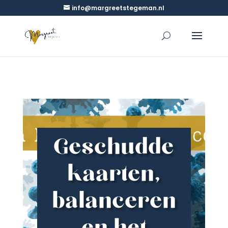
info@margreetstegeman.nl
Geschudde
kaarten,
balanceren