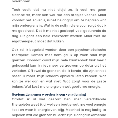
overkomen.
Toch voelt dat nu niet altijd zo. Ik voel me geen
slachtoffer, maar ben wel toe aan stapjes vooruit. Maar
voordat het zover is, is het belangrijk om te bepalen wat
mijn ondergrens is. Wat is de nullijn die ervoor zorgt dat ik
me goed voel. Dat ik me niet gesloopt voel gedurende de
dag. Dit gaat een hele zoektocht worden. Maar met de
ergotherapeut moet dat lukken.
Ook zal ik begeleid worden door een psychomotorische
therapeut. Samen met hem ga ik op zoek naar mijn
grenzen. Doordat covid mijn hele kaartenbak flink heeft
gehusseld kan ik niet meer vertrouwen op data uit het
verleden. Oftewel de grenzen die ik kende, die zijn er niet
meer. Ik moet mijn lichaam opnieuw leren kennen. Wat
kan ze wel aan en wat niet. Wat zorgt voor de juiste
balans. Wat kost me energie en wat geeft me energie.
Serieus genomen worden is een verademing
Omdat ik al wel gestart ben met verschillende
therapieën weet ik al wel een beetje wat me veel energie
kost en waar ik energie van krijg. Maar het is nog lastig te
bepalen wat die grenzen nu echt zijn. Daar ga ik komende