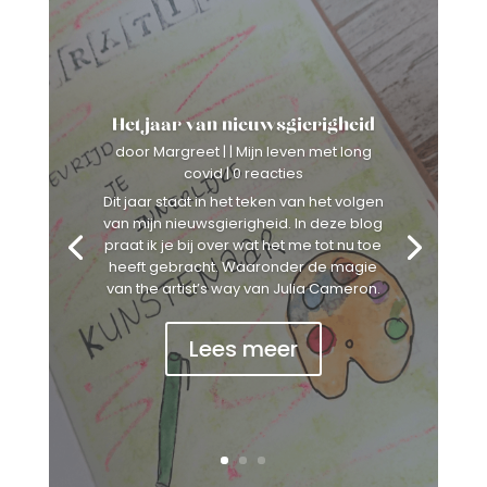
Het jaar van nieuwsgierigheid
door
Margreet
|
|
Mijn leven met long
covid
| 0 reacties
Dit jaar staat in het teken van het volgen
van mijn nieuwsgierigheid. In deze blog
praat ik je bij over wat het me tot nu toe
heeft gebracht. Waaronder de magie
van the artist’s way van Julia Cameron.
Lees meer