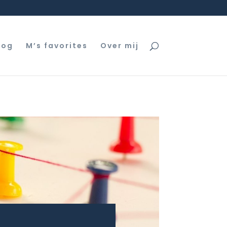
log
M’s favorites
Over mij