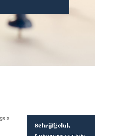
gels
Schrijfgeluk
Sta je op een punt in je