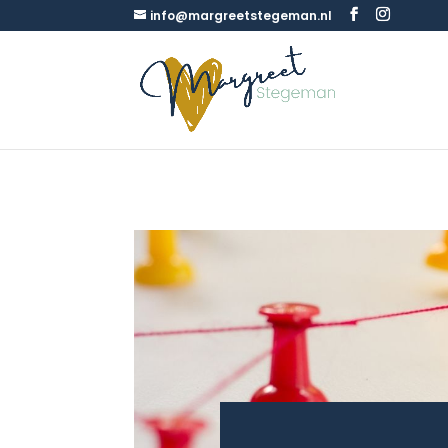
info@margreetstegeman.nl