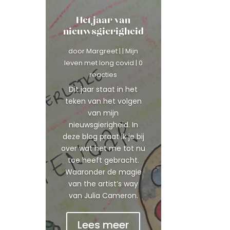
Het jaar van
nieuwsgierigheid
door
Margreet
|
|
Mijn
leven met long covid
| 0
reacties
Dit jaar staat in het
teken van het volgen
van mijn
nieuwsgierigheid. In
deze blog praat ik je bij
over wat het me tot nu
toe heeft gebracht.
Waaronder de magie
van the artist’s way
van Julia Cameron.
Lees meer