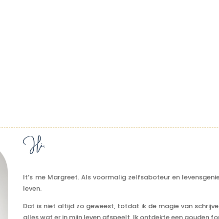
Hi,
It’s me Margreet. Als voormalig zelfsaboteur en levensgenie
leven.
Dat is niet altijd zo geweest, totdat ik de magie van schri
alles wat er in mijn leven afspeelt.
Ik ontdekte een gouden fo