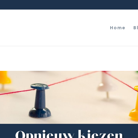
Home
B
Opnieuw kiezen