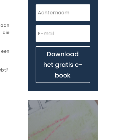
e aan
 die
d een
Download
het gratis e-
ebt?
book