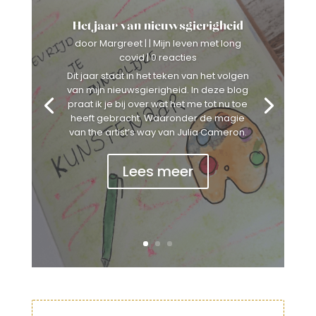
Het jaar van nieuwsgierigheid
door
Margreet
|
|
Mijn leven met long
covid
| 0 reacties
Dit jaar staat in het teken van het volgen
van mijn nieuwsgierigheid. In deze blog
praat ik je bij over wat het me tot nu toe
heeft gebracht. Waaronder de magie
van the artist’s way van Julia Cameron.
Lees meer