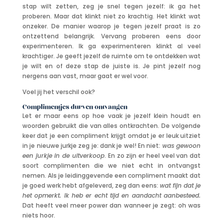
stap wilt zetten, zeg je snel tegen jezelf: ik ga het
proberen. Maar dat klinkt niet zo krachtig. Het klinkt wat
onzeker. De manier waarop je tegen jezelf praat is zo
ontzettend belangrijk. Vervang proberen eens door
experimenteren. Ik ga experimenteren klinkt al veel
krachtiger. Je geeft jezelf de ruimte om te ontdekken wat
je wilt en of deze stap de juiste is. Je pint jezelf nog
nergens aan vast, maar gaat er wel voor.
Voel jij het verschil ook?
Complimentjes durven ontvangen
Let er maar eens op hoe vaak je jezelf klein houdt en
woorden gebruikt die van alles ontkrachten. De volgende
keer dat je een compliment krijgt omdat je er leuk uitziet
in je nieuwe jurkje zeg je: dank je wel! En niet:
was gewoon
een jurkje in de uitverkoop
. En zo zijn er heel veel van dat
soort complimenten die we niet echt in ontvangst
nemen. Als je leidinggevende een compliment maakt dat
je goed werk hebt afgeleverd, zeg dan eens:
wat fijn dat je
het opmerkt. Ik heb er echt tijd en aandacht aanbesteed.
Dat heeft veel meer power dan wanneer je zegt: oh was
niets hoor.