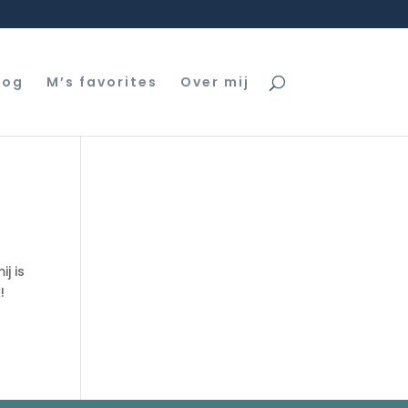
log
M’s favorites
Over mij
j is
!