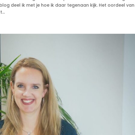
 blog deel ik met je hoe ik daar tegenaan kijk. Het oordeel va
...