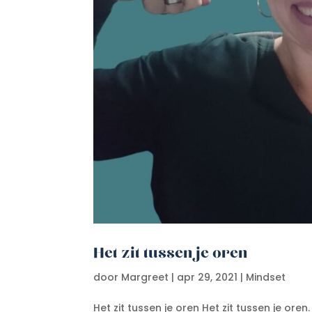
Het zit tussen je oren
door
Margreet
|
apr 29, 2021
|
Mindset
Het zit tussen je oren Het zit tussen je or