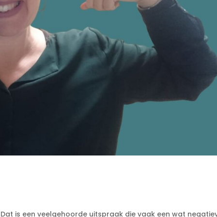
en. Dat is een veelgehoorde uitspraak die vaak een wat negatie