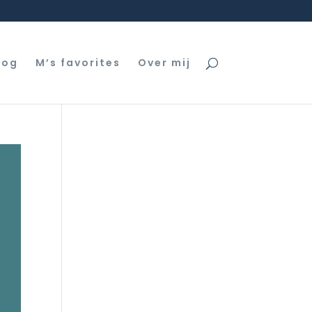
log
M’s favorites
Over mij