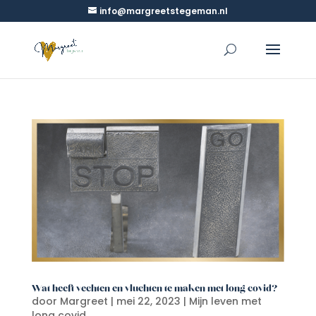
info@margreetstegeman.nl
Wat heeft vechten en vluchten te maken met long covid?
door
Margreet
|
mei 22, 2023
|
Mijn leven met
long covid