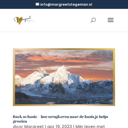
info@margreetstegeman.nl
Back to basic – hoe terugkeren naar de basis je helpt
groeien
door
Margreet
|
apr 19, 2023
|
Mijn leven met