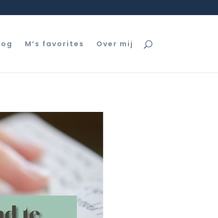
log
M’s favorites
Over mij
d te