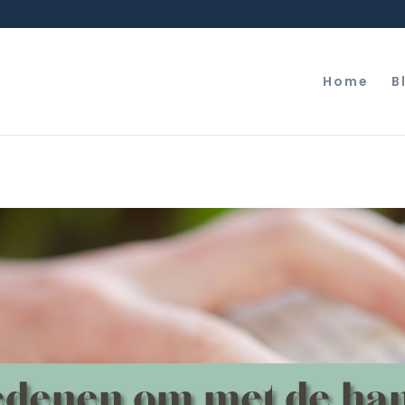
Home
B
edenen om met de han