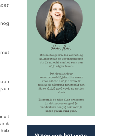
oet’
p nog
n met
gaan
jven
nuit
an ik
 heb
Weer aan het roer