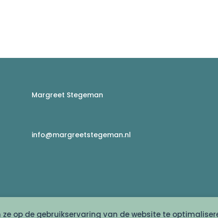
Margreet Stegeman
info@margreetstegeman.nl
g
n ze op de gebruikservaring van de website te optimaliser