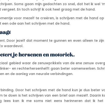
hrijven. Soms gaan mijn gedachten zo snel, dat het ik wel ‘m
 vergeet. En toch schrijf ik ook heel graag met de hand.
fmomentje voor mezelf te creëren, is schrijven met de hand o
t een ode aan het schrijven met de hand.
raagt
bent. Door jezelf dat moment te gunnen en even alleen te zij
 Zo waardevol.
etert je hersenen en motoriek.
ciaal gebied waar de zenuwprikkels van de ene zenuw over
linker- en rechterhersenhelft gaan beter samenwerken. Schri
en en de aanleg van neurale verbindingen.
rbinding. Door het schrijven met de hand kun je dus beter va
 om te doen is het schrijven van een brief aan mezelf. Daarin k
ug lees kan ik me soms niet eens herinneren dat ik het