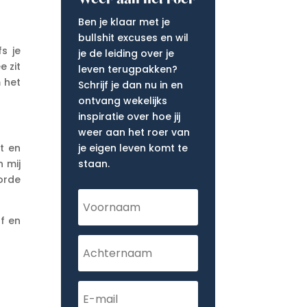
Ben je klaar met je
bullshit excuses en wil
s je
je de leiding over je
e zit
leven terugpakken?
 het
Schrijf je dan nu in en
ontvang wekelijks
inspiratie over hoe jij
weer aan het roer van
t en
je eigen leven komt te
n mij
staan.
orde
lf en
.