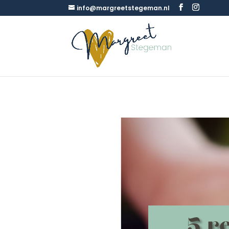
info@margreetstegeman.nl
5 r