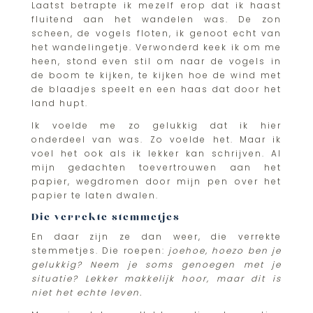
Laatst betrapte ik mezelf erop dat ik haast
fluitend aan het wandelen was. De zon
scheen, de vogels floten, ik genoot echt van
het wandelingetje. Verwonderd keek ik om me
heen, stond even stil om naar de vogels in
de boom te kijken, te kijken hoe de wind met
de blaadjes speelt en een haas dat door het
land hupt.
Ik voelde me zo gelukkig dat ik hier
onderdeel van was. Zo voelde het. Maar ik
voel het ook als ik lekker kan schrijven. Al
mijn gedachten toevertrouwen aan het
papier, wegdromen door mijn pen over het
papier te laten dwalen.
Die verrekte stemmetjes
En daar zijn ze dan weer, die verrekte
stemmetjes. Die roepen:
joehoe, hoezo ben je
gelukkig? Neem je soms genoegen met je
situatie? Lekker makkelijk hoor, maar dit is
niet het echte leven.