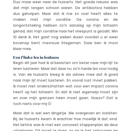
Dus maar weer naar de huisarts. Het goede nieuws was
dat mijn longen schoon waren. De antibiotica hebben
dus geholpen. Maar dat ik me zo voel heeft alles te
maken met mijn conditie. De corona en de
longontsteking hebben zo’n aanslag op mijn lichaam
gehad, dat mijn conditie naar het vriespunt is gezakt. Min
10 denk ik. Het gaat nog weken duren voordat u er weer
bovenop bent mevrouw Stegeman. Daar ben ik mooi
klaar mee.
Een flinke les in loslaten
Begin dit jaar had ik al besloten om beter naar mijn lijf te
leren luisteren. Maar dat daar nu zo’n harde les voor nodig
is. Van de huisarts kreeg ik als advies mee dat ik goed
naar mijn lijf moet luisteren. En vooral rust moet pakken.
Ik moet niet onderschatten wat voor een impact corona
heeft op het lichaam. En dat ik niet eigenwijs moet zijn
en over mijn grenzen heen moet gaan. Hoezo? Dat is
toch niets voor mij 🤭.
Maar dat is wel een dingetje. Me overgeven en loslaten.
Bij de huisarts kwam ik erachter hoe moeilijk ik dat vind.
Het liefste was ik met een concreet stappenplan de deur
uitgelopen. Dit moet je doen, zo ga je het opbouwen en