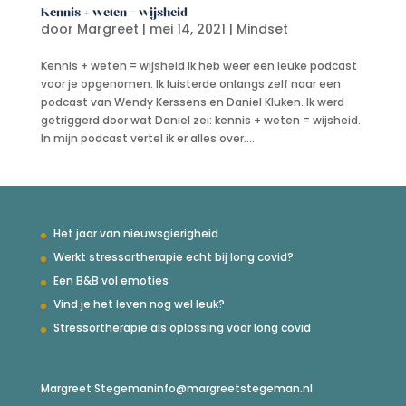
Kennis + weten = wijsheid
door
Margreet
|
mei 14, 2021
|
Mindset
Kennis + weten = wijsheid Ik heb weer een leuke podcast
voor je opgenomen. Ik luisterde onlangs zelf naar een
podcast van Wendy Kerssens en Daniel Kluken. Ik werd
getriggerd door wat Daniel zei: kennis + weten = wijsheid.
In mijn podcast vertel ik er alles over....
Het jaar van nieuwsgierigheid
Werkt stressortherapie echt bij long covid?
Een B&B vol emoties
Vind je het leven nog wel leuk?
Stressortherapie als oplossing voor long covid
Margreet Stegeman
info@margreetstegeman.nl