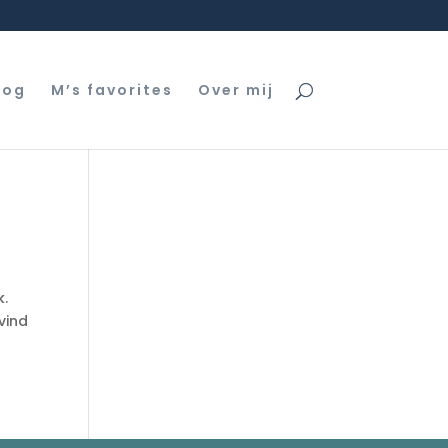
log
M’s favorites
Over mij
k.
 vind