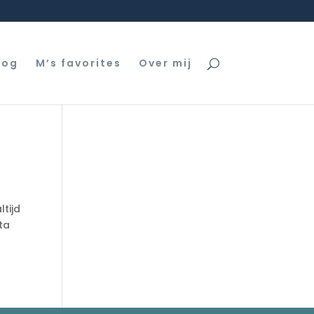
log
M’s favorites
Over mij
ltijd
sta