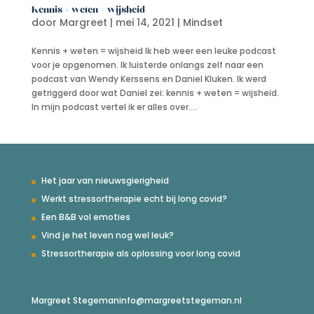
Kennis + weten = wijsheid
door
Margreet
|
mei 14, 2021
|
Mindset
Kennis + weten = wijsheid Ik heb weer een leuke podcast
voor je opgenomen. Ik luisterde onlangs zelf naar een
podcast van Wendy Kerssens en Daniel Kluken. Ik werd
getriggerd door wat Daniel zei: kennis + weten = wijsheid.
In mijn podcast vertel ik er alles over....
Het jaar van nieuwsgierigheid
Werkt stressortherapie echt bij long covid?
Een B&B vol emoties
Vind je het leven nog wel leuk?
Stressortherapie als oplossing voor long covid
Margreet Stegeman
info@margreetstegeman.nl