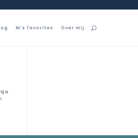
log
M’s favorites
Over mij
j is
!